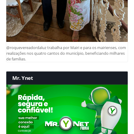
@roquevereadordaluz trabalha por Mairi e para os mairienses, com
realizações nos quatro cantos do município, beneficiando milhares
de famílias.
Mr. Ynet