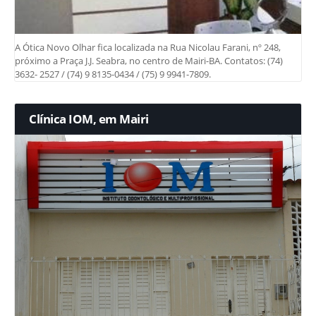
A Ótica Novo Olhar fica localizada na Rua Nicolau Farani, nº 248,
próximo a Praça J.J. Seabra, no centro de Mairi-BA. Contatos: (74)
3632- 2527 / (74) 9 8135-0434 / (75) 9 9941-7809.
Clínica IOM, em Mairi