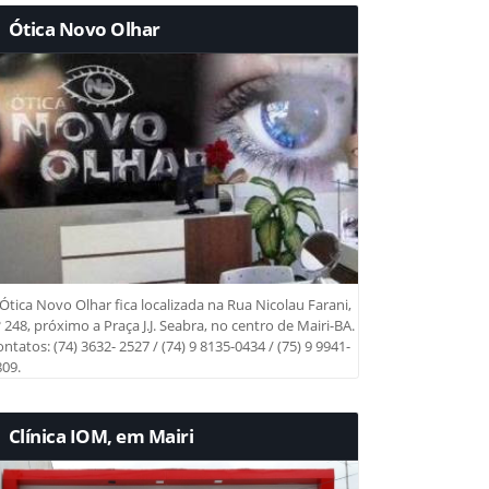
Ótica Novo Olhar
Ótica Novo Olhar fica localizada na Rua Nicolau Farani,
 248, próximo a Praça J.J. Seabra, no centro de Mairi-BA.
ntatos: (74) 3632- 2527 / (74) 9 8135-0434 / (75) 9 9941-
09.
Clínica IOM, em Mairi