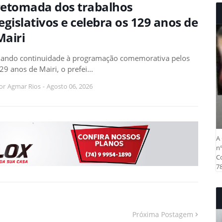
retomada dos trabalhos
legislativos e celebra os 129 anos de
Mairi
ando continuidade à programação comemorativa pelos
29 anos de Mairi, o prefei…
or
Agmar Rios
-
Agosto 06, 2026
A 
nº
Co
78
Próxima Postagem