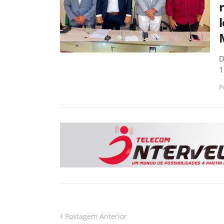
D
1
P
Postagem Anterior