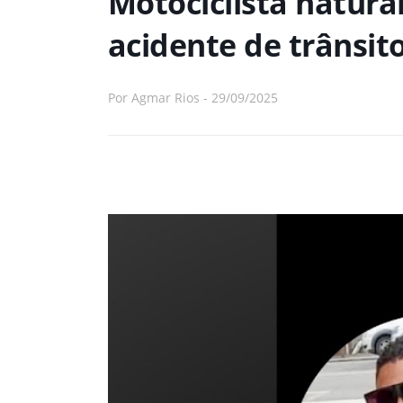
Motociclista natura
acidente de trânsit
Por
Agmar Rios
-
29/09/2025