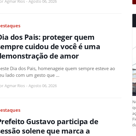
or
Agmar Rios
-
Agosto 06, 2026
estaques
Dia dos Pais: proteger quem
sempre cuidou de você é uma
demonstração de amor
este Dia dos Pais, homenageie quem sempre esteve ao
eu lado com um gesto que …
or
Agmar Rios
-
Agosto 06, 2026
N
q
estaques
aç
Fi
Prefeito Gustavo participa de
da
sessão solene que marca a