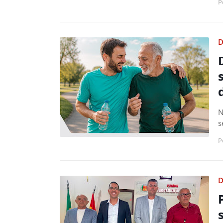
P
D
N
s
P
D