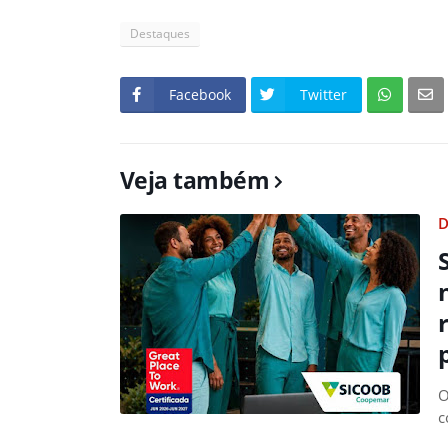
Destaques
Facebook
Twitter
Veja também
D
O
c