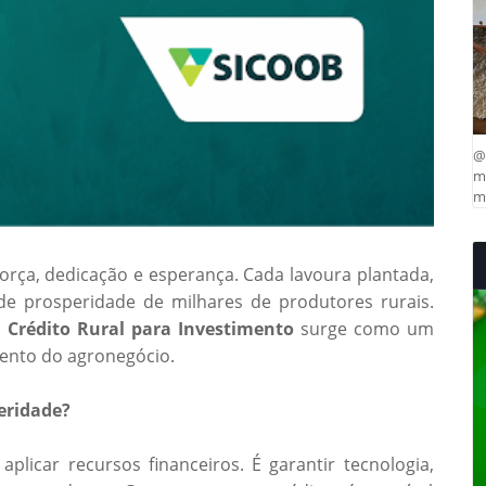
@
ma
mu
orça, dedicação e esperança. Cada lavoura plantada,
e prosperidade de milhares de produtores rurais.
o
Crédito Rural para Investimento
surge como um
mento do agronegócio.
eridade?
aplicar recursos financeiros. É garantir tecnologia,