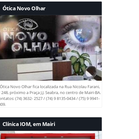
Ótica Novo Olhar
Ótica Novo Olhar fica localizada na Rua Nicolau Farani,
 248, próximo a Praça J.J. Seabra, no centro de Mairi-BA.
ntatos: (74) 3632- 2527 / (74) 9 8135-0434 / (75) 9 9941-
09.
Clínica IOM, em Mairi