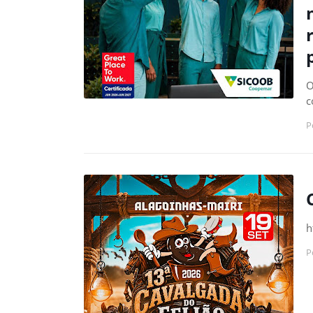
O
c
P
h
P