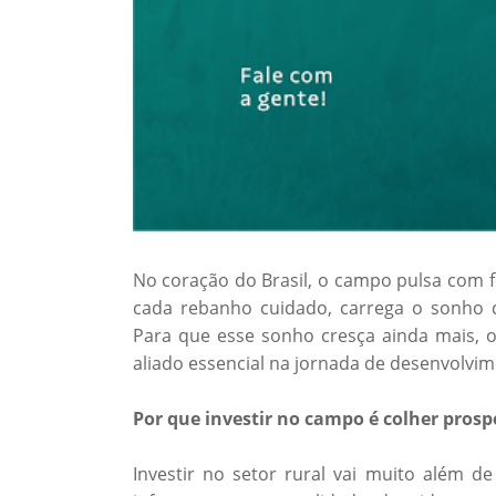
No coração do Brasil, o campo pulsa com f
cada rebanho cuidado, carrega o sonho d
Para que esse sonho cresça ainda mais, 
aliado essencial na jornada de desenvolvi
Por que investir no campo é colher prosp
Investir no setor rural vai muito além de 