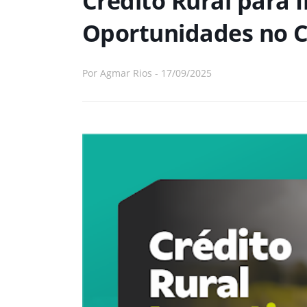
Crédito Rural para 
Oportunidades no 
Por
Agmar Rios
-
17/09/2025