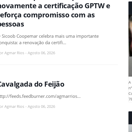
novamente a certificação GPTW e
reforça compromisso com as
pessoas
 Sicoob Coopemar celebra mais uma importante
onquista: a renovação da certifi…
or
Agmar Rios
-
Agosto 06, 2026
Cavalgada do Feijão
A 
nº
Co
ttp://feeds.feedburner.com/agmarrios…
78
or
Agmar Rios
-
Agosto 06, 2026