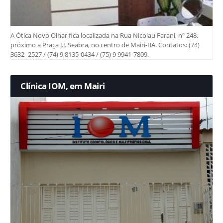
A Ótica Novo Olhar fica localizada na Rua Nicolau Farani, nº 248,
próximo a Praça J.J. Seabra, no centro de Mairi-BA. Contatos: (74)
3632- 2527 / (74) 9 8135-0434 / (75) 9 9941-7809.
Clínica IOM, em Mairi