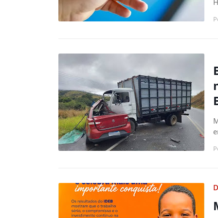
H
P
M
e
P
D