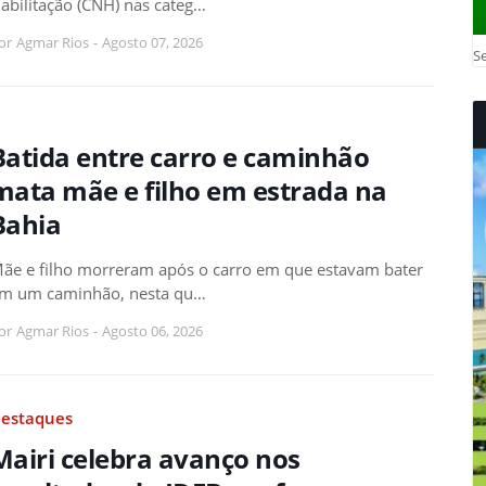
abilitação (CNH) nas categ…
or
Agmar Rios
-
Agosto 07, 2026
Se
Batida entre carro e caminhão
mata mãe e filho em estrada na
Bahia
ãe e filho morreram após o carro em que estavam bater
m um caminhão, nesta qu…
or
Agmar Rios
-
Agosto 06, 2026
estaques
Mairi celebra avanço nos