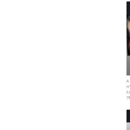
A 
nº
Co
78