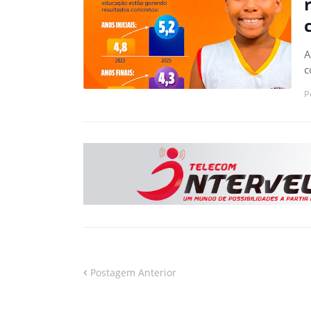
A
c
P
Postagem Anterior