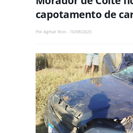
Morador de Coité fi
capotamento de car
Por
Agmar Rios
-
10/08/2025