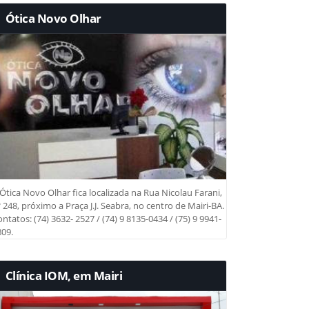
Ótica Novo Olhar
Ótica Novo Olhar fica localizada na Rua Nicolau Farani,
 248, próximo a Praça J.J. Seabra, no centro de Mairi-BA.
ntatos: (74) 3632- 2527 / (74) 9 8135-0434 / (75) 9 9941-
09.
Clínica IOM, em Mairi