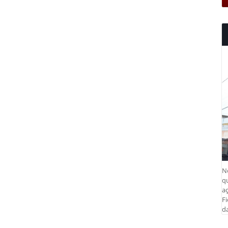
N
q
aç
Fi
da