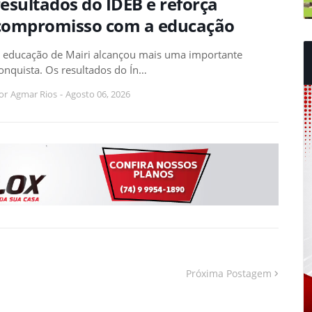
resultados do IDEB e reforça
compromisso com a educação
 educação de Mairi alcançou mais uma importante
onquista. Os resultados do Ín…
or
Agmar Rios
-
Agosto 06, 2026
Próxima Postagem