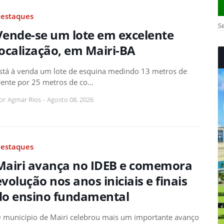
estaques
Se
Vende-se um lote em excelente
localização, em Mairi-BA
stá à venda um lote de esquina medindo 13 metros de
rente por 25 metros de co…
or
Agmar Rios
-
Agosto 08, 2026
estaques
Mairi avança no IDEB e comemora
evolução nos anos iniciais e finais
do ensino fundamental
 município de Mairi celebrou mais um importante avanço