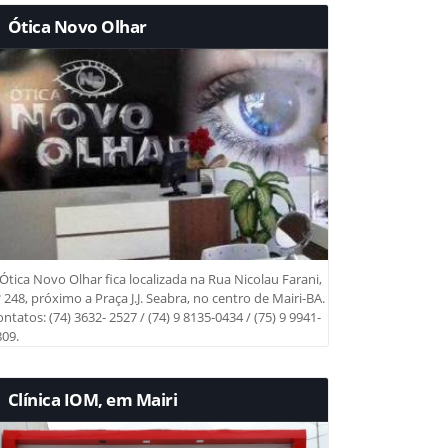
Ótica Novo Olhar
Ótica Novo Olhar fica localizada na Rua Nicolau Farani,
 248, próximo a Praça J.J. Seabra, no centro de Mairi-BA.
ntatos: (74) 3632- 2527 / (74) 9 8135-0434 / (75) 9 9941-
09.
Clínica IOM, em Mairi