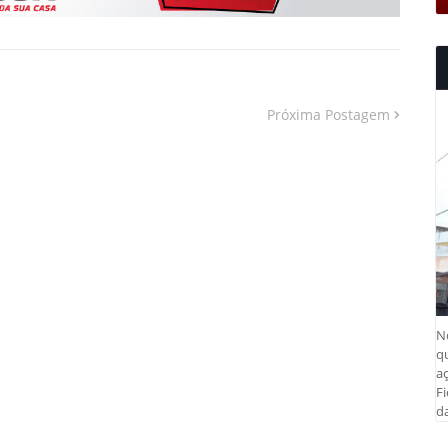
Próxima Postagem
N
q
aç
Fi
da