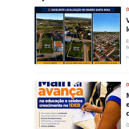
D
E
f
P
D
O