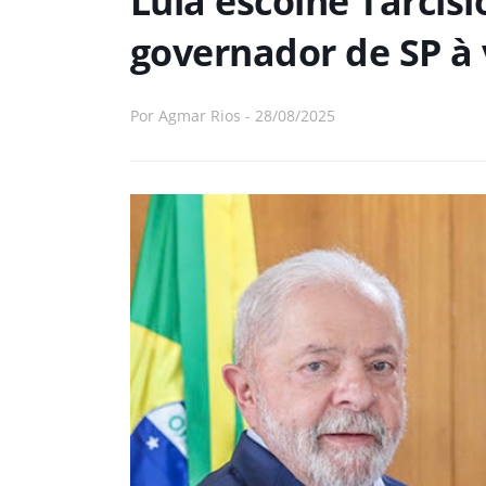
Lula escolhe Tarcís
governador de SP à 
Por
Agmar Rios
-
28/08/2025