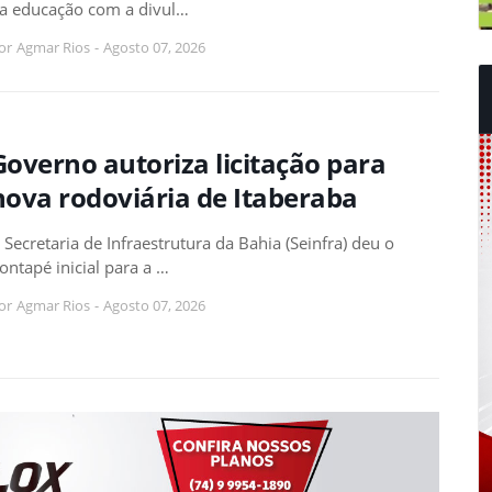
a educação com a divul…
or
Agmar Rios
-
Agosto 07, 2026
Governo autoriza licitação para
nova rodoviária de Itaberaba
 Secretaria de Infraestrutura da Bahia (Seinfra) deu o
ontapé inicial para a …
or
Agmar Rios
-
Agosto 07, 2026