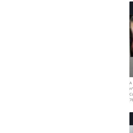
A 
nº
Co
78