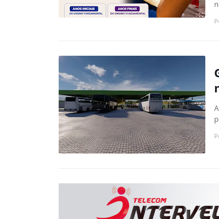
n
P
A
p
P