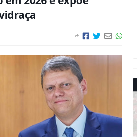
io em 2026 e expõe
vidraça