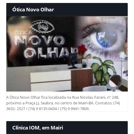
Ótica Novo Olhar
A Ótica Novo Olhar fica localizada na Rua Nicolau Farani, nº 248,
próximo a Praça J.J. Seabra, no centro de Mairi-BA. Contatos: (74)
3632- 2527 / (74) 9 8135-0434 / (75) 9 9941-7809.
Clínica IOM, em Mairi