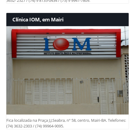
3632- 2527 / (74) 9 8135-0434 / (75) 9 9941-7809.
Clínica IOM, em Mairi
Fica localizada na Praça J.J.Seabra, nº 58, centro, Mairi-BA. Telefones:
(74) 3632-2303 / (74) 99964-9095.