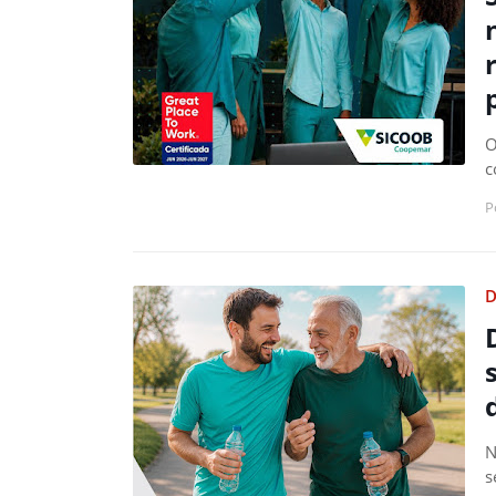
O
c
P
D
N
s