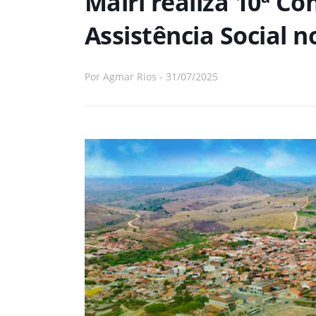
Mairi realiza 10ª Co
Assistência Social n
Por
Agmar Rios
-
31/07/2025