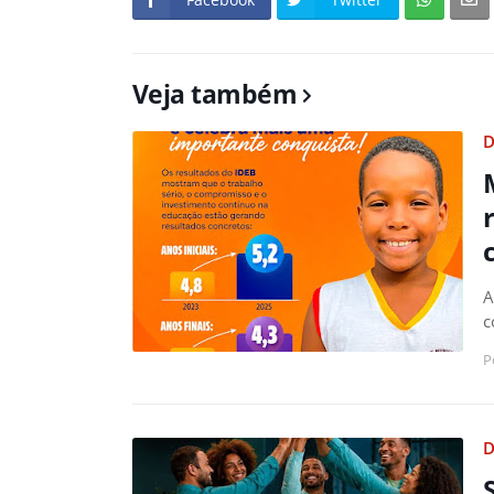
Veja também
D
A
c
P
D