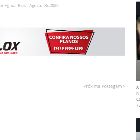
or
Agmar Rios
-
Agosto 06, 2026
Próxima Postagem
A 
nº
Co
78