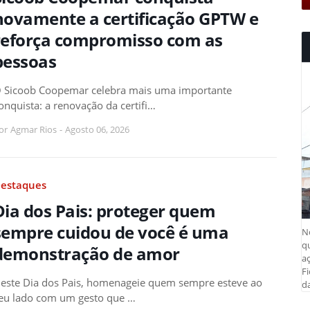
novamente a certificação GPTW e
reforça compromisso com as
pessoas
 Sicoob Coopemar celebra mais uma importante
onquista: a renovação da certifi…
or
Agmar Rios
-
Agosto 06, 2026
estaques
Dia dos Pais: proteger quem
sempre cuidou de você é uma
N
q
demonstração de amor
aç
Fi
este Dia dos Pais, homenageie quem sempre esteve ao
da
eu lado com um gesto que …