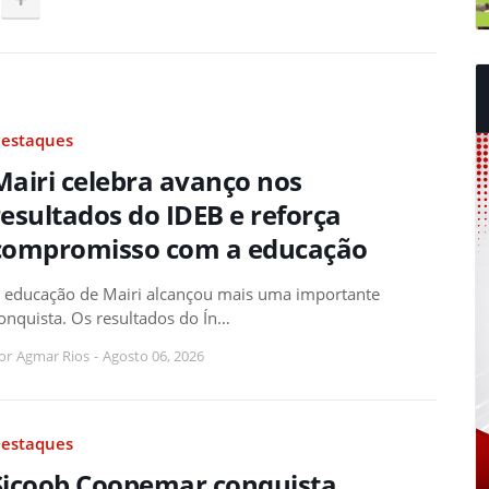
estaques
Mairi celebra avanço nos
resultados do IDEB e reforça
compromisso com a educação
 educação de Mairi alcançou mais uma importante
onquista. Os resultados do Ín…
or
Agmar Rios
-
Agosto 06, 2026
estaques
Sicoob Coopemar conquista