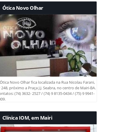
Ótica Novo Olhar
Ótica Novo Olhar fica localizada na Rua Nicolau Farani,
 248, próximo a Praça J.J. Seabra, no centro de Mairi-BA.
ntatos: (74) 3632- 2527 / (74) 9 8135-0434 / (75) 9 9941-
09.
Clínica IOM, em Mairi