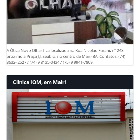
A Ótica Novo Olhar fica localizada na Rua Nicolau Farani, nº 248,
próximo a Praça J.J. Seabra, no centro de Mairi-BA. Contatos: (74)
3632- 2527 / (74) 9 8135-0434 / (75) 9 9941-7809.
Clínica IOM, em Mairi