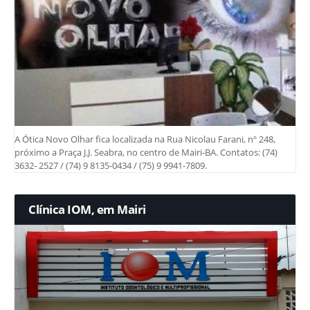
A Ótica Novo Olhar fica localizada na Rua Nicolau Farani, nº 248,
próximo a Praça J.J. Seabra, no centro de Mairi-BA. Contatos: (74)
3632- 2527 / (74) 9 8135-0434 / (75) 9 9941-7809.
Clínica IOM, em Mairi