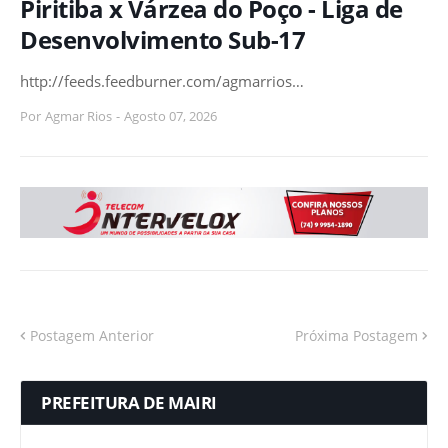
Piritiba x Várzea do Poço - Liga de
Desenvolvimento Sub-17
http://feeds.feedburner.com/agmarrios…
Por
Agmar Rios
-
Agosto 07, 2026
Postagem Anterior
Próxima Postagem
PREFEITURA DE MAIRI