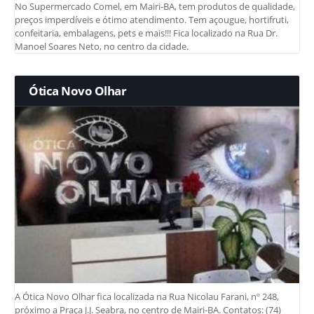
No Supermercado Comel, em Mairi-BA, tem produtos de qualidade,
preços imperdíveis e ótimo atendimento. Tem açougue, hortifruti,
confeitaria, embalagens, pets e mais!!! Fica localizado na Rua Dr.
Manoel Soares Neto, no centro da cidade.
Ótica Novo Olhar
A Ótica Novo Olhar fica localizada na Rua Nicolau Farani, nº 248,
próximo a Praça J.J. Seabra, no centro de Mairi-BA. Contatos: (74)