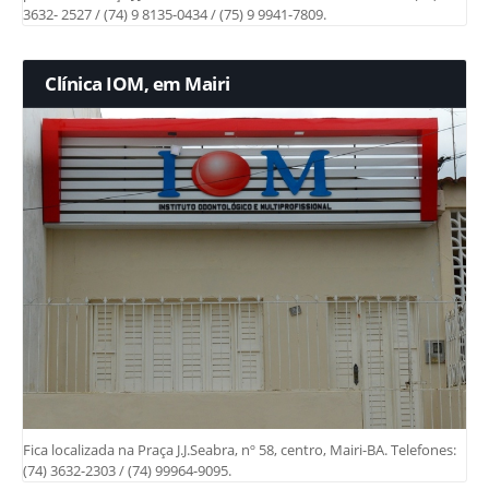
3632- 2527 / (74) 9 8135-0434 / (75) 9 9941-7809.
Clínica IOM, em Mairi
Fica localizada na Praça J.J.Seabra, nº 58, centro, Mairi-BA. Telefones:
(74) 3632-2303 / (74) 99964-9095.