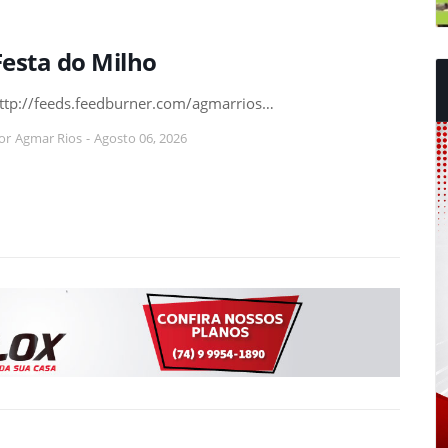
Festa do Milho
ttp://feeds.feedburner.com/agmarrios…
or
Agmar Rios
-
Agosto 06, 2026