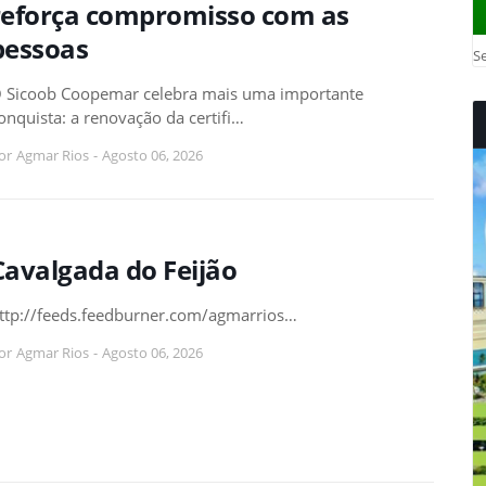
reforça compromisso com as
pessoas
Se
 Sicoob Coopemar celebra mais uma importante
onquista: a renovação da certifi…
or
Agmar Rios
-
Agosto 06, 2026
Cavalgada do Feijão
ttp://feeds.feedburner.com/agmarrios…
or
Agmar Rios
-
Agosto 06, 2026