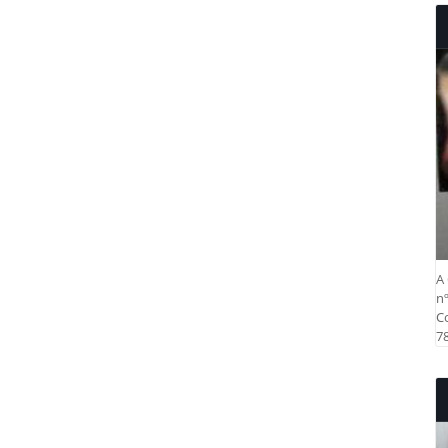
A 
nº
Co
78