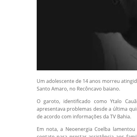
Um adolescente de 14 anos morreu atingido
Santo Amaro, no Recôncavo baiano.
O garoto, identificado como Ytalo Ca
apresentava problemas desde a última quinta
de acordo com informações da TV Bahia.
Em nota, a Neoenergia Coelba lamentou
contato para prestar assistência aos fam