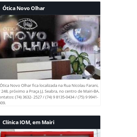
Ótica Novo Olhar
Ótica Novo Olhar fica localizada na Rua Nicolau Farani,
 248, próximo a Praça J.J. Seabra, no centro de Mairi-BA.
ntatos: (74) 3632- 2527 / (74) 9 8135-0434 / (75) 9 9941-
09.
Clínica IOM, em Mairi