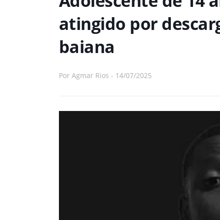
Adolescente de 14 a
atingido por descar
baiana
Por
Agmar Rios
-
14/07/2025