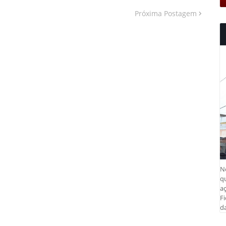
Próxima Postagem
N
q
aç
Fi
da