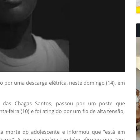
 por uma descarga elétrica, neste domingo (14), em
uã das Chagas Santos, passou por um poste que
-feira (10) e foi atingido por um fio de alta tensão,
 a morte do adolescente e informou que "está em
iliares". A concessionária também afirmou que, "em