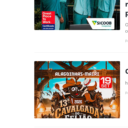
O
c
P
h
P