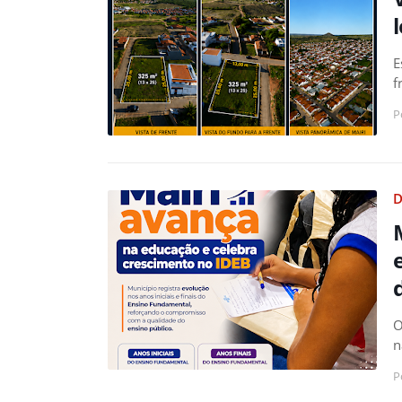
E
f
P
D
O
n
P