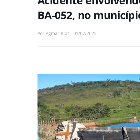
Acidente envolvend
BA-052, no municíp
Por
Agmar Rios
-
01/07/2025