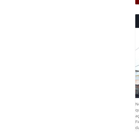
N
q
aç
Fi
da