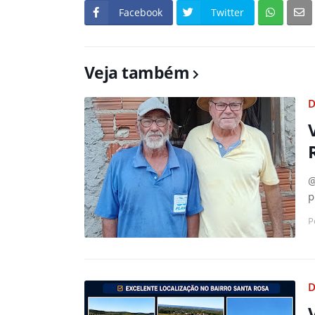
Facebook
Twitter
Veja também
D
@
p
P
D