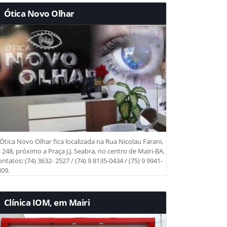
Ótica Novo Olhar
Ótica Novo Olhar fica localizada na Rua Nicolau Farani,
 248, próximo a Praça J.J. Seabra, no centro de Mairi-BA.
ntatos: (74) 3632- 2527 / (74) 9 8135-0434 / (75) 9 9941-
09.
Clínica IOM, em Mairi