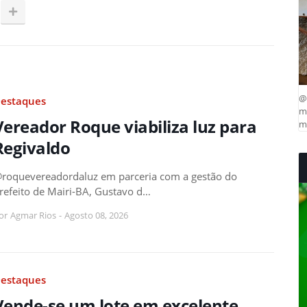
@
estaques
ma
Vereador Roque viabiliza luz para
mu
Regivaldo
roquevereadordaluz em parceria com a gestão do
refeito de Mairi-BA, Gustavo d…
or
Agmar Rios
-
Agosto 08, 2026
estaques
Vende-se um lote em excelente