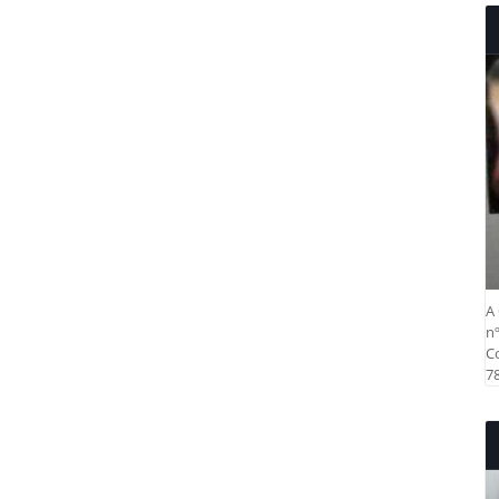
A 
nº
Co
78