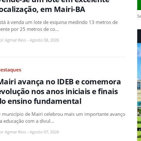
localização, em Mairi-BA
Se
stá à venda um lote de esquina medindo 13 metros de
rente por 25 metros de co…
or
Agmar Rios
-
Agosto 08, 2026
estaques
Mairi avança no IDEB e comemora
evolução nos anos iniciais e finais
do ensino fundamental
 município de Mairi celebrou mais um importante avanço
a educação com a divul…
or
Agmar Rios
-
Agosto 07, 2026