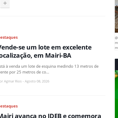
estaques
@
ma
Vende-se um lote em excelente
mu
localização, em Mairi-BA
stá à venda um lote de esquina medindo 13 metros de
rente por 25 metros de co…
or
Agmar Rios
-
Agosto 08, 2026
estaques
Mairi avança no IDEB e comemora