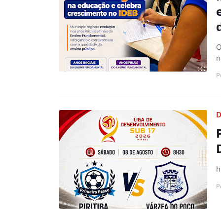
O
n
P
D
h
P