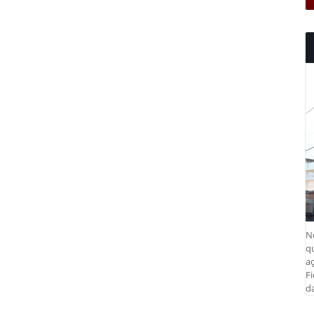
N
q
aç
Fi
da