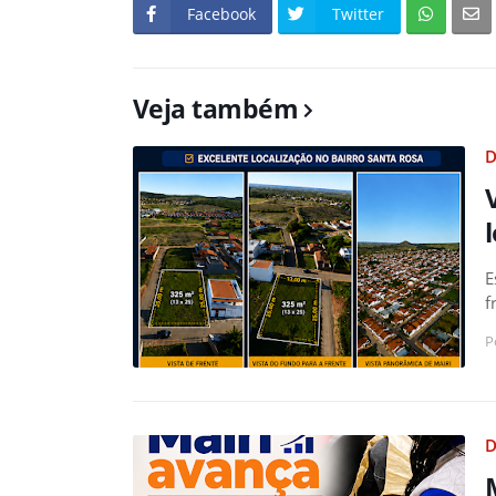
Facebook
Twitter
Veja também
D
E
f
P
D