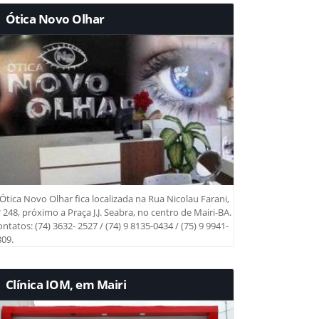
Ótica Novo Olhar
Ótica Novo Olhar fica localizada na Rua Nicolau Farani,
 248, próximo a Praça J.J. Seabra, no centro de Mairi-BA.
ntatos: (74) 3632- 2527 / (74) 9 8135-0434 / (75) 9 9941-
09.
Clínica IOM, em Mairi