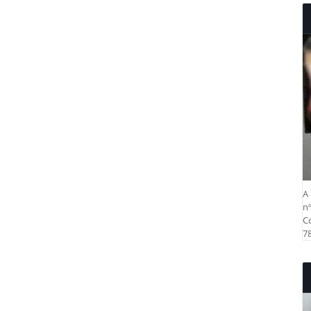
A 
nº
Co
78