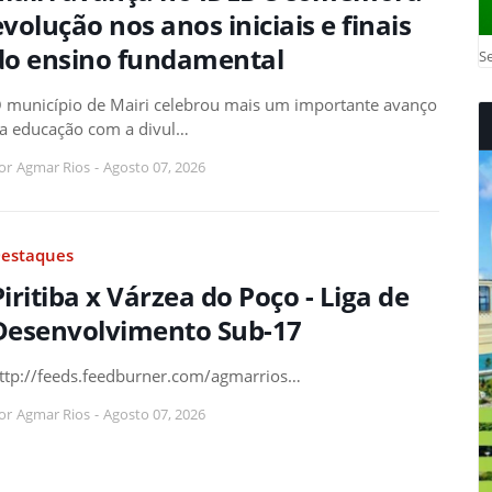
evolução nos anos iniciais e finais
do ensino fundamental
Se
 município de Mairi celebrou mais um importante avanço
a educação com a divul…
or
Agmar Rios
-
Agosto 07, 2026
estaques
Piritiba x Várzea do Poço - Liga de
Desenvolvimento Sub-17
ttp://feeds.feedburner.com/agmarrios…
or
Agmar Rios
-
Agosto 07, 2026