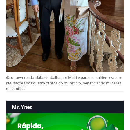
@roquevereadordaluz trabalha por Mairi e para os mairienses, com
realizações nos quatro cantos do município, beneficiando milhares
de famílias.
Mr. Ynet