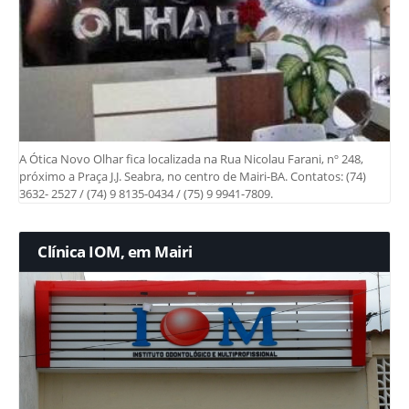
A Ótica Novo Olhar fica localizada na Rua Nicolau Farani, nº 248,
próximo a Praça J.J. Seabra, no centro de Mairi-BA. Contatos: (74)
3632- 2527 / (74) 9 8135-0434 / (75) 9 9941-7809.
Clínica IOM, em Mairi