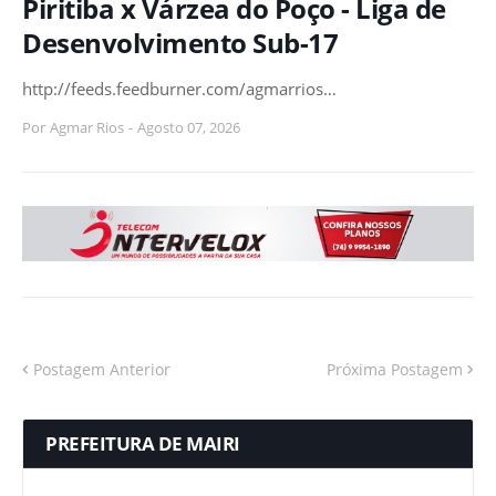
Piritiba x Várzea do Poço - Liga de
Desenvolvimento Sub-17
http://feeds.feedburner.com/agmarrios…
Por
Agmar Rios
-
Agosto 07, 2026
Postagem Anterior
Próxima Postagem
PREFEITURA DE MAIRI