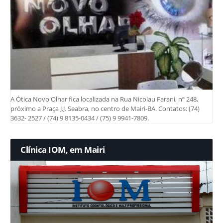
A Ótica Novo Olhar fica localizada na Rua Nicolau Farani, nº 248,
próximo a Praça J.J. Seabra, no centro de Mairi-BA. Contatos: (74)
3632- 2527 / (74) 9 8135-0434 / (75) 9 9941-7809.
Clínica IOM, em Mairi