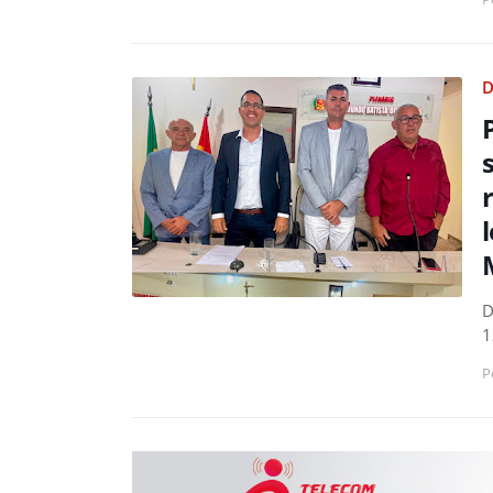
D
D
1
P