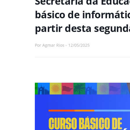
Secretaria da Educ
básico de informáti
partir desta segund
Por
Agmar Rios
-
12/05/2025