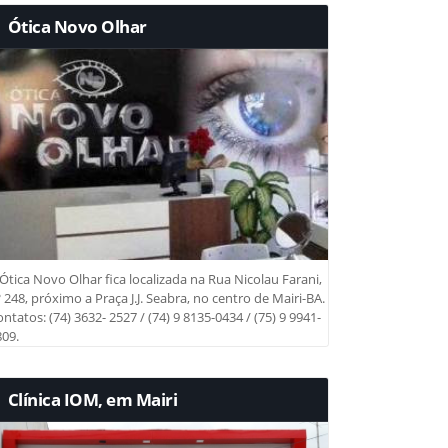
Ótica Novo Olhar
Ótica Novo Olhar fica localizada na Rua Nicolau Farani,
 248, próximo a Praça J.J. Seabra, no centro de Mairi-BA.
ntatos: (74) 3632- 2527 / (74) 9 8135-0434 / (75) 9 9941-
09.
Clínica IOM, em Mairi