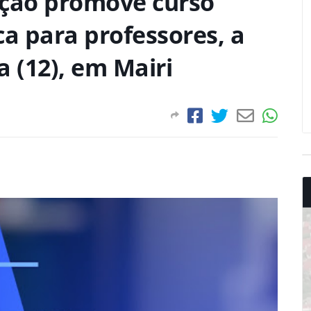
ação promove curso
ca para professores, a
a (12), em Mairi