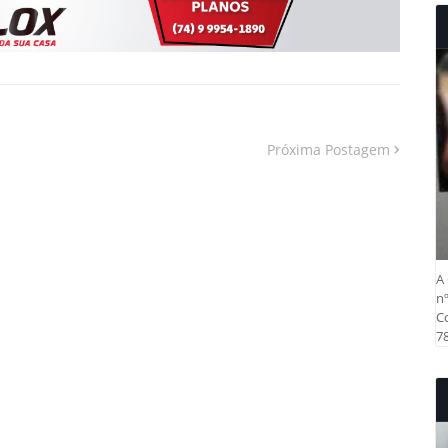
Próxima Postagem
A 
nº
Co
78