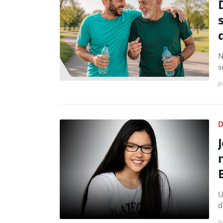
N
s
P
D
U
d
P