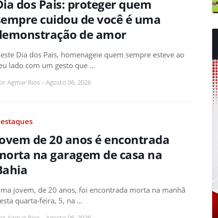
Dia dos Pais: proteger quem
sempre cuidou de você é uma
demonstração de amor
este Dia dos Pais, homenageie quem sempre esteve ao
eu lado com um gesto que …
or
Agmar Rios
-
Agosto 06, 2026
estaques
Jovem de 20 anos é encontrada
morta na garagem de casa na
Bahia
ma jovem, de 20 anos, foi encontrada morta na manhã
esta quarta-feira, 5, na …
or
Agmar Rios
-
Agosto 06, 2026