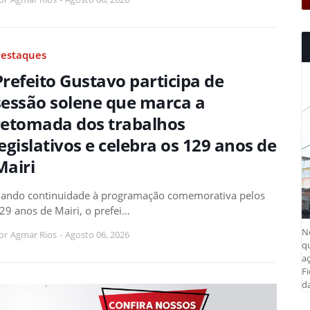
estaques
Prefeito Gustavo participa de
sessão solene que marca a
retomada dos trabalhos
legislativos e celebra os 129 anos de
Mairi
ando continuidade à programação comemorativa pelos
29 anos de Mairi, o prefei…
N
or
Agmar Rios
-
Agosto 06, 2026
q
aç
Fi
da