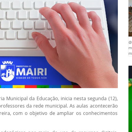
@
ma
mu
ria Municipal da Educação, inicia nesta segunda (12),
professores da rede municipal. As aulas acontecerão
reira, com o objetivo de ampliar os conhecimentos