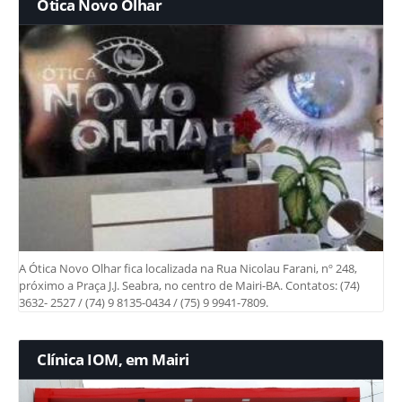
Ótica Novo Olhar
A Ótica Novo Olhar fica localizada na Rua Nicolau Farani, nº 248,
próximo a Praça J.J. Seabra, no centro de Mairi-BA. Contatos: (74)
3632- 2527 / (74) 9 8135-0434 / (75) 9 9941-7809.
Clínica IOM, em Mairi