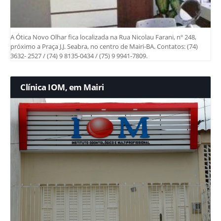
A Ótica Novo Olhar fica localizada na Rua Nicolau Farani, nº 248,
próximo a Praça J.J. Seabra, no centro de Mairi-BA. Contatos: (74)
3632- 2527 / (74) 9 8135-0434 / (75) 9 9941-7809.
Clínica IOM, em Mairi