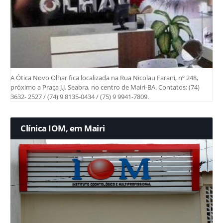
A Ótica Novo Olhar fica localizada na Rua Nicolau Farani, nº 248,
próximo a Praça J.J. Seabra, no centro de Mairi-BA. Contatos: (74)
3632- 2527 / (74) 9 8135-0434 / (75) 9 9941-7809.
Clínica IOM, em Mairi