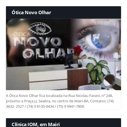
Ótica Novo Olhar
A Ótica Novo Olhar fica localizada na Rua Nicolau Farani, nº 248,
próximo a Praça J.J. Seabra, no centro de Mairi-BA. Contatos: (74)
3632- 2527 / (74) 9 8135-0434 / (75) 9 9941-7809.
Clínica IOM, em Mairi