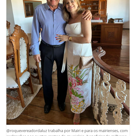
@roquevereadordaluz trabalha por Mairi e para os mairienses, com