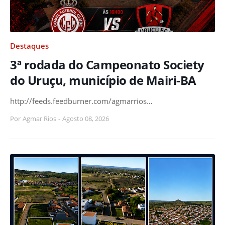
Destaques
3ª rodada do Campeonato Society
do Uruçu, município de Mairi-BA
http://feeds.feedburner.com/agmarrios…
Por
Agmar Rios
-
Agosto 08, 2026