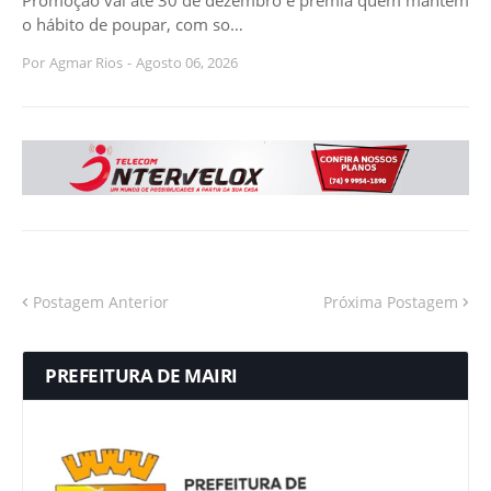
Promoção vai até 30 de dezembro e premia quem mantém
o hábito de poupar, com so…
Por
Agmar Rios
-
Agosto 06, 2026
Postagem Anterior
Próxima Postagem
PREFEITURA DE MAIRI