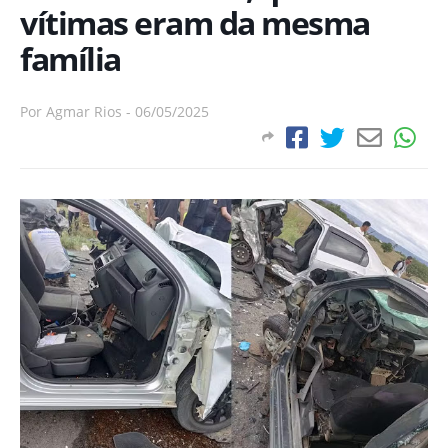
vítimas eram da mesma
família
Por
Agmar Rios
-
06/05/2025