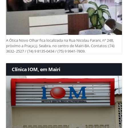
A Ótica Novo Olhar fica localizada na Rua Nicolau Farani, nº 248,
próximo a Praça J.J. Seabra, no centro de Mairi-BA. Contatos: (74)
3632- 2527 / (74) 9 8135-0434 / (75) 9 9941-7809.
Clínica IOM, em Mairi