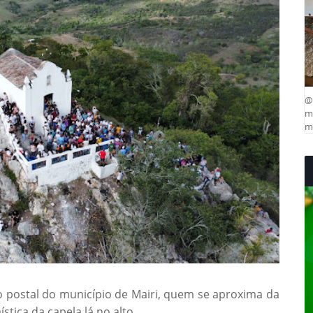
@
ma
mu
o postal do município de Mairi, quem se aproxima da
stica da capela lá no alto.