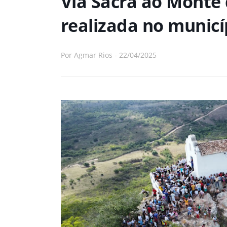
Via Sacra ao Monte 
realizada no municí
Por
Agmar Rios
-
22/04/2025