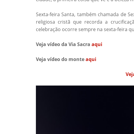
Sexta-feira Santa, também chamada de Sex
religiosa cristã que recorda a crucifica
celebração ocorre sempre na sexta-feira 
Veja vídeo da Via Sacra
aqui
Veja vídeo do monte
aqui
Vej