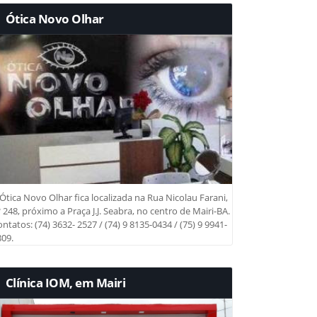
Ótica Novo Olhar
Ótica Novo Olhar fica localizada na Rua Nicolau Farani,
 248, próximo a Praça J.J. Seabra, no centro de Mairi-BA.
ntatos: (74) 3632- 2527 / (74) 9 8135-0434 / (75) 9 9941-
09.
Clínica IOM, em Mairi