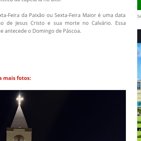
ta-Feira da Paixão ou Sexta-Feira Maior é uma data
Se
ção de Jesus Cristo e sua morte no Calvário. Essa
que antecede o Domingo de Páscoa.
a mais fotos: