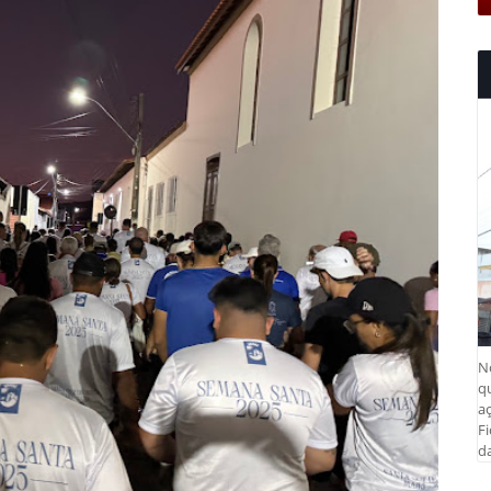
N
q
aç
Fi
da