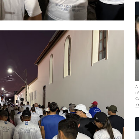
A 
nº
Co
78