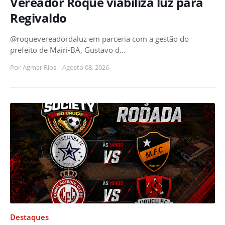
Vereador Roque viabiliza luz para
Regivaldo
@roquevereadordaluz em parceria com a gestão do
prefeito de Mairi-BA, Gustavo d…
Por
Agmar Rios
-
Agosto 08, 2026
Destaques