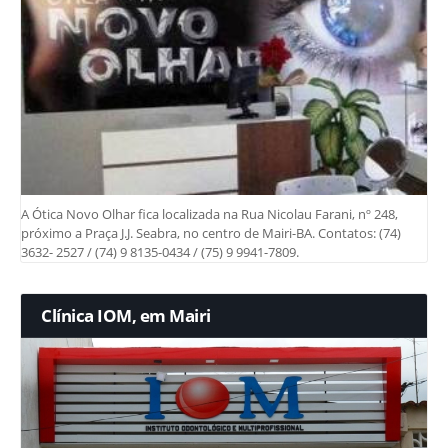
A Ótica Novo Olhar fica localizada na Rua Nicolau Farani, nº 248,
próximo a Praça J.J. Seabra, no centro de Mairi-BA. Contatos: (74)
3632- 2527 / (74) 9 8135-0434 / (75) 9 9941-7809.
Clínica IOM, em Mairi