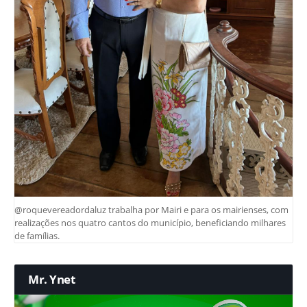
@roquevereadordaluz trabalha por Mairi e para os mairienses, com
realizações nos quatro cantos do município, beneficiando milhares
de famílias.
Mr. Ynet