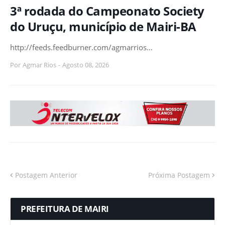
3ª rodada do Campeonato Society
do Uruçu, município de Mairi-BA
http://feeds.feedburner.com/agmarrios…
Por
Agmar Rios
-
Agosto 08, 2026
Postagem Anterior
Próxima Postagem
PREFEITURA DE MAIRI