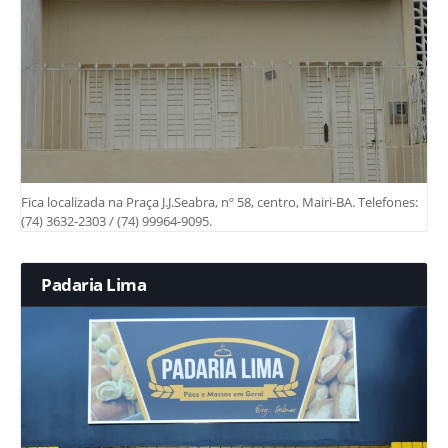
Fica localizada na Praça J.J.Seabra, nº 58, centro, Mairi-BA. Telefones:
(74) 3632-2303 / (74) 99964-9095.
Padaria Lima