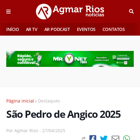
INÍCIO
AR TV
AR PODCAST
EVENTOS
CONTATOS
Página inicial
Destaques
São Pedro de Angico 2025
Por
Agmar Rios
-
27/04/2025