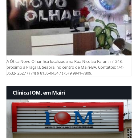
A Ótica Novo Olhar fica localizada na Rua Nicolau Farani, nº 248,
próximo a Praça J.J. Seabra, no centro de Mairi-BA. Contatos: (74)
3632- 2527 / (74) 9 8135-0434 / (75) 9 9941-7809.
Clínica IOM, em Mairi