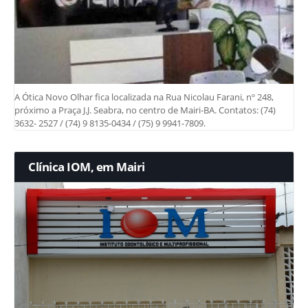
A Ótica Novo Olhar fica localizada na Rua Nicolau Farani, nº 248,
próximo a Praça J.J. Seabra, no centro de Mairi-BA. Contatos: (74)
3632- 2527 / (74) 9 8135-0434 / (75) 9 9941-7809.
Clínica IOM, em Mairi