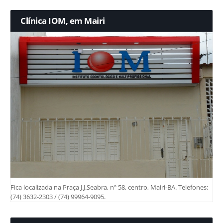
Clínica IOM, em Mairi
Fica localizada na Praça J.J.Seabra, nº 58, centro, Mairi-BA. Telefones:
(74) 3632-2303 / (74) 99964-9095.