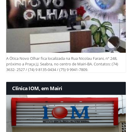
A Ótica Novo Olhar fica localizada na Rua Nicolau Farani, nº 248,
próximo a Praça J.J. Seabra, no centro de Mairi-BA. Contatos: (74)
3632- 2527 / (74) 9 8135-0434 / (75) 9 9941-7809.
Clínica IOM, em Mairi