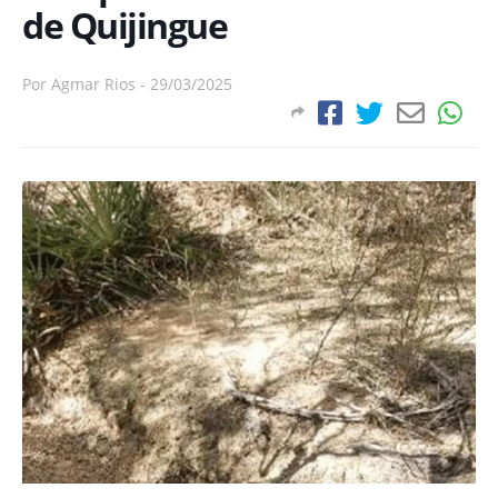
de Quijingue
Por
Agmar Rios
-
29/03/2025