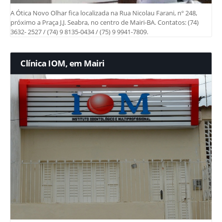
A Ótica Novo Olhar fica localizada na Rua Nicolau Farani, nº 248,
próximo a Praça J.J. Seabra, no centro de Mairi-BA. Contatos: (74)
3632- 2527 / (74) 9 8135-0434 / (75) 9 9941-7809.
Clínica IOM, em Mairi