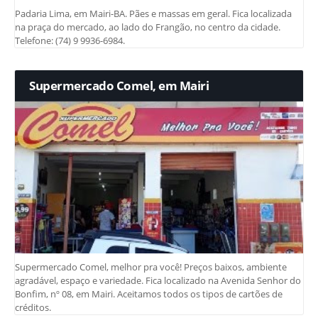
Padaria Lima, em Mairi-BA. Pães e massas em geral. Fica localizada
na praça do mercado, ao lado do Frangão, no centro da cidade.
Telefone: (74) 9 9936-6984.
Supermercado Comel, em Mairi
Supermercado Comel, melhor pra você! Preços baixos, ambiente
agradável, espaço e variedade. Fica localizado na Avenida Senhor do
Bonfim, nº 08, em Mairi. Aceitamos todos os tipos de cartões de
créditos.