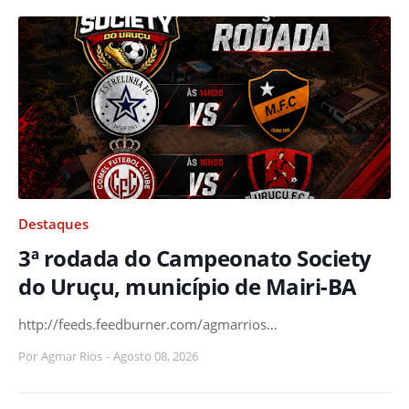
Destaques
3ª rodada do Campeonato Society
do Uruçu, município de Mairi-BA
http://feeds.feedburner.com/agmarrios…
Por
Agmar Rios
-
Agosto 08, 2026