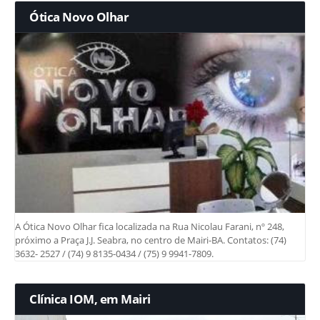
Ótica Novo Olhar
A Ótica Novo Olhar fica localizada na Rua Nicolau Farani, nº 248,
próximo a Praça J.J. Seabra, no centro de Mairi-BA. Contatos: (74)
3632- 2527 / (74) 9 8135-0434 / (75) 9 9941-7809.
Clínica IOM, em Mairi