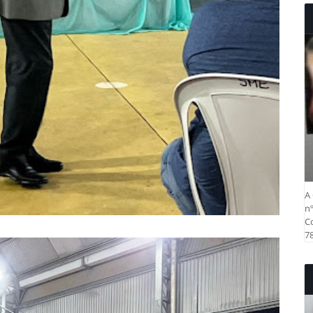
A 
nº
Co
78