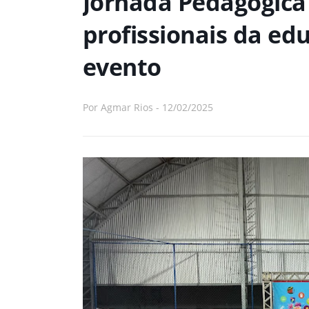
Jornada Pedagógica
profissionais da ed
evento
Por
Agmar Rios
-
12/02/2025