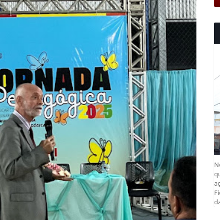
N
q
aç
Fi
da