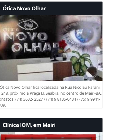
Ótica Novo Olhar
Ótica Novo Olhar fica localizada na Rua Nicolau Farani,
 248, próximo a Praça J.J. Seabra, no centro de Mairi-BA.
ntatos: (74) 3632- 2527 / (74) 9 8135-0434 / (75) 9 9941-
09.
Clínica IOM, em Mairi