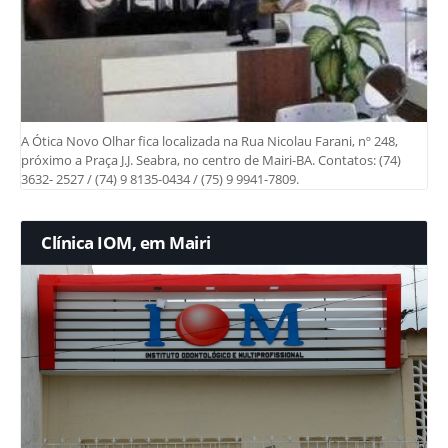
A Ótica Novo Olhar fica localizada na Rua Nicolau Farani, nº 248,
próximo a Praça J.J. Seabra, no centro de Mairi-BA. Contatos: (74)
3632- 2527 / (74) 9 8135-0434 / (75) 9 9941-7809.
Clínica IOM, em Mairi