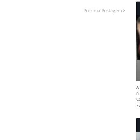
Próxima Postagem
A 
nº
Co
78