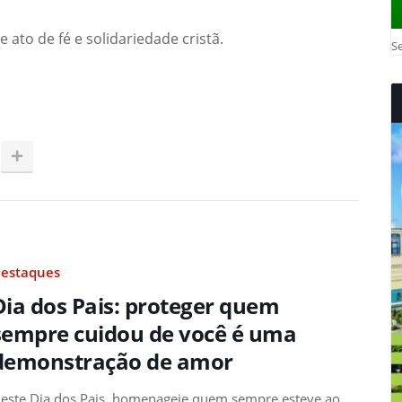
 ato de fé e solidariedade cristã.
Se
estaques
Dia dos Pais: proteger quem
sempre cuidou de você é uma
demonstração de amor
este Dia dos Pais, homenageie quem sempre esteve ao