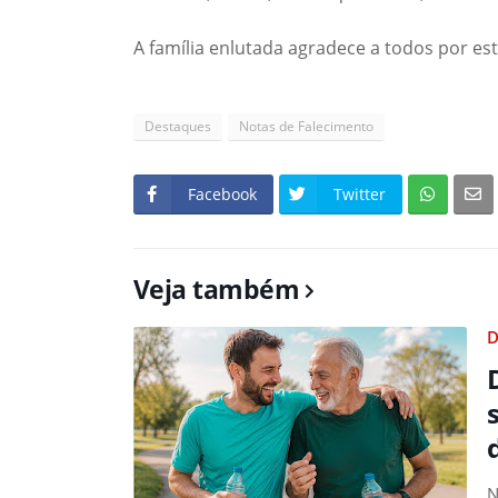
A família enlutada agradece a todos por este
Destaques
Notas de Falecimento
Facebook
Twitter
Veja também
D
N