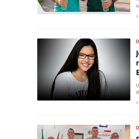
s
P
D
U
d
P
D