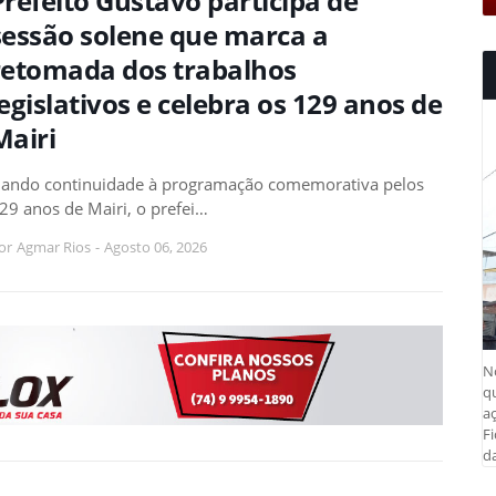
Prefeito Gustavo participa de
sessão solene que marca a
retomada dos trabalhos
legislativos e celebra os 129 anos de
Mairi
ando continuidade à programação comemorativa pelos
29 anos de Mairi, o prefei…
or
Agmar Rios
-
Agosto 06, 2026
N
q
aç
Fi
da