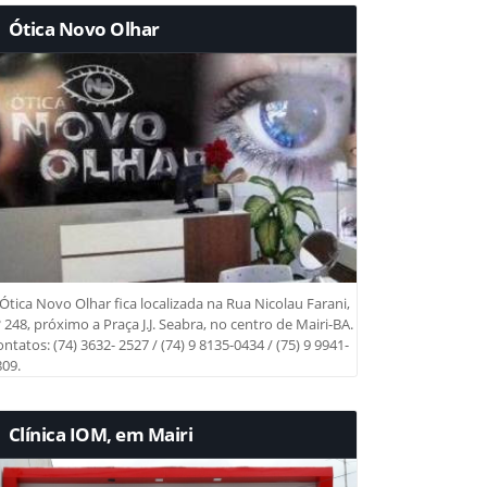
Ótica Novo Olhar
Ótica Novo Olhar fica localizada na Rua Nicolau Farani,
 248, próximo a Praça J.J. Seabra, no centro de Mairi-BA.
ntatos: (74) 3632- 2527 / (74) 9 8135-0434 / (75) 9 9941-
09.
Clínica IOM, em Mairi