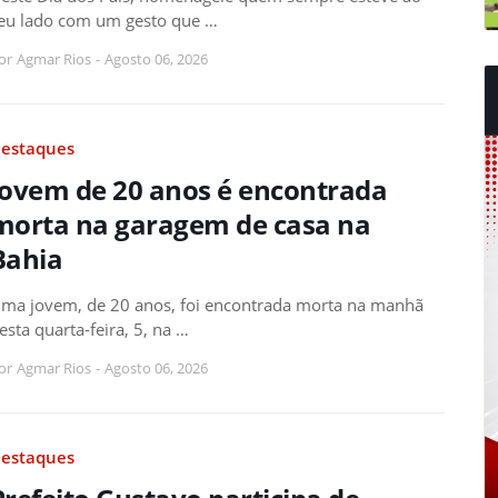
eu lado com um gesto que …
or
Agmar Rios
-
Agosto 06, 2026
estaques
Jovem de 20 anos é encontrada
morta na garagem de casa na
Bahia
ma jovem, de 20 anos, foi encontrada morta na manhã
esta quarta-feira, 5, na …
or
Agmar Rios
-
Agosto 06, 2026
estaques