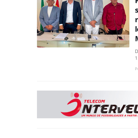
D
1
P