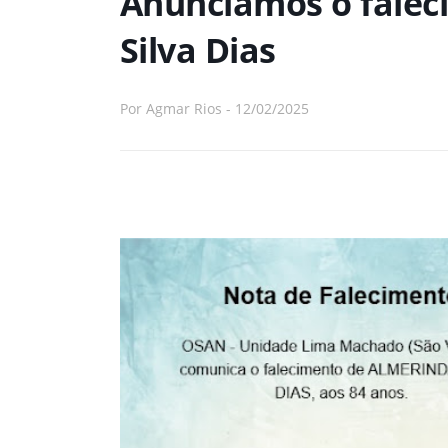
Anunciamos o falec
Silva Dias
Por
Agmar Rios
-
12/02/2025