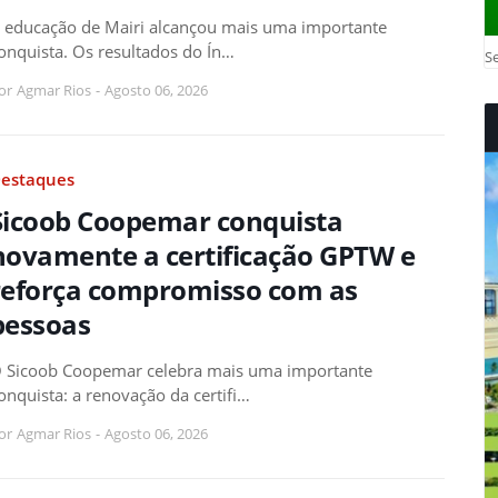
 educação de Mairi alcançou mais uma importante
onquista. Os resultados do Ín…
Se
or
Agmar Rios
-
Agosto 06, 2026
estaques
Sicoob Coopemar conquista
novamente a certificação GPTW e
reforça compromisso com as
pessoas
 Sicoob Coopemar celebra mais uma importante
onquista: a renovação da certifi…
or
Agmar Rios
-
Agosto 06, 2026