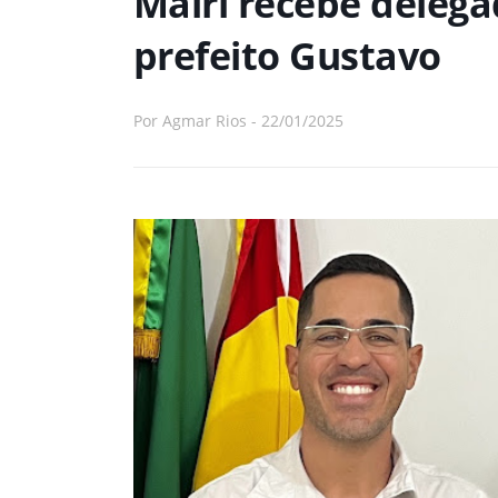
Mairi recebe delegad
prefeito Gustavo
Por
Agmar Rios
-
22/01/2025