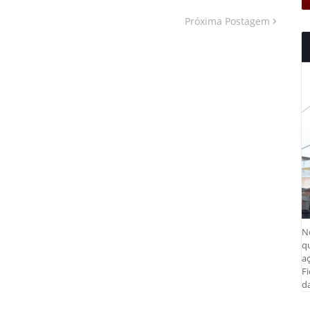
Próxima Postagem
N
q
aç
Fi
da