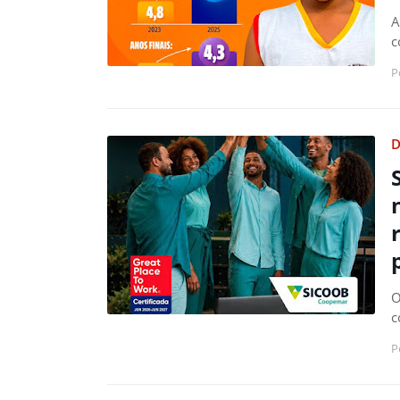
A
c
P
D
O
c
P