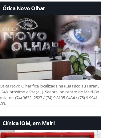
Ótica Novo Olhar
Ótica Novo Olhar fica localizada na Rua Nicolau Farani,
 248, próximo a Praça J.J. Seabra, no centro de Mairi-BA.
ntatos: (74) 3632- 2527 / (74) 9 8135-0434 / (75) 9 9941-
09.
Clínica IOM, em Mairi