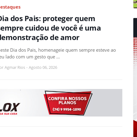
estaques
Dia dos Pais: proteger quem
sempre cuidou de você é uma
demonstração de amor
este Dia dos Pais, homenageie quem sempre esteve ao
eu lado com um gesto que …
or
Agmar Rios
-
Agosto 06, 2026