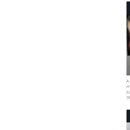
A 
nº
Co
78