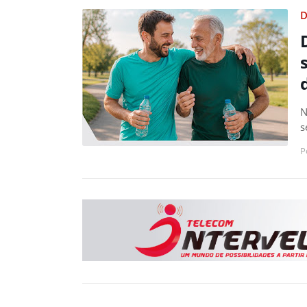
D
N
s
P