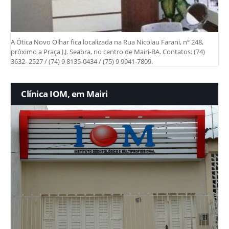
A Ótica Novo Olhar fica localizada na Rua Nicolau Farani, nº 248,
próximo a Praça J.J. Seabra, no centro de Mairi-BA. Contatos: (74)
3632- 2527 / (74) 9 8135-0434 / (75) 9 9941-7809.
Clínica IOM, em Mairi