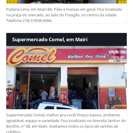
Padaria Lima, em Mairi-BA. Pães e massas em geral. Fica localizada
na praça do mercado, ao lado do Frangão, no centro da cidade.
Telefone: (74) 9 9936-6984.
Supermercado Comel, em Mairi
Supermercado Comel, melhor pra você! Preços baixos, ambiente
agradável, espaço e variedade. Fica localizado na Avenida Senhor do
Bonfim, nº 08, em Mairi. Aceitamos todos os tipos de cartões de
créditos.