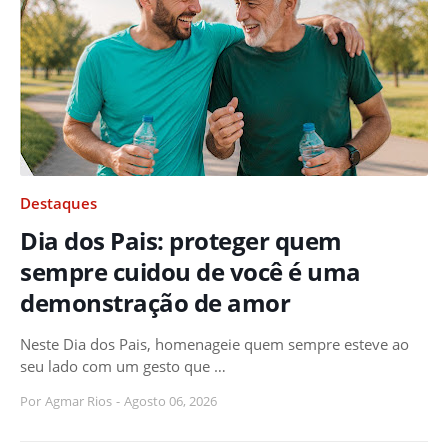
Destaques
Dia dos Pais: proteger quem
sempre cuidou de você é uma
demonstração de amor
Neste Dia dos Pais, homenageie quem sempre esteve ao
seu lado com um gesto que …
Por
Agmar Rios
-
Agosto 06, 2026