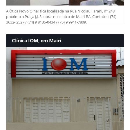
A Ótica Novo Olhar fica localizada na Rua Nicolau Farani, nº 248,
próximo a Praça J.J. Seabra, no centro de Mairi-BA. Contatos: (74)
3632- 2527 / (74) 9 8135-0434 / (75) 9 9941-7809.
Clínica IOM, em Mairi