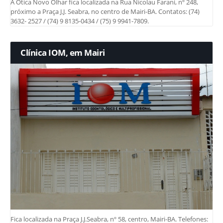
A Ótica Novo Olhar fica localizada na Rua Nicolau Farani, nº 248,
próximo a Praça J.J. Seabra, no centro de Mairi-BA. Contatos: (74)
3632- 2527 / (74) 9 8135-0434 / (75) 9 9941-7809.
Clínica IOM, em Mairi
Fica localizada na Praça J.J.Seabra, nº 58, centro, Mairi-BA. Telefones: