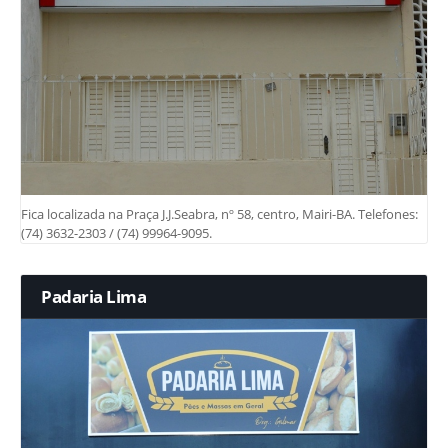
Fica localizada na Praça J.J.Seabra, nº 58, centro, Mairi-BA. Telefones:
(74) 3632-2303 / (74) 99964-9095.
Padaria Lima