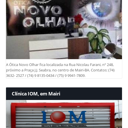
A Ótica Novo Olhar fica localizada na Rua Nicolau Farani, nº 248,
próximo a Praça J.J. Seabra, no centro de Mairi-BA. Contatos: (74)
3632- 2527 / (74) 9 8135-0434 / (75) 9 9941-7809.
Clínica IOM, em Mairi