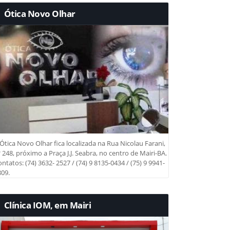
Ótica Novo Olhar
Ótica Novo Olhar fica localizada na Rua Nicolau Farani,
 248, próximo a Praça J.J. Seabra, no centro de Mairi-BA.
ntatos: (74) 3632- 2527 / (74) 9 8135-0434 / (75) 9 9941-
09.
Clínica IOM, em Mairi