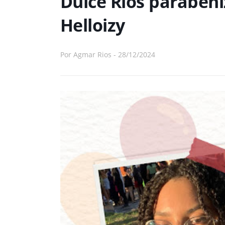
Dulce Rios parabeni
Helloizy
Por
Agmar Rios
-
28/12/2024