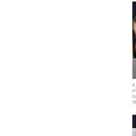
A 
nº
Co
78