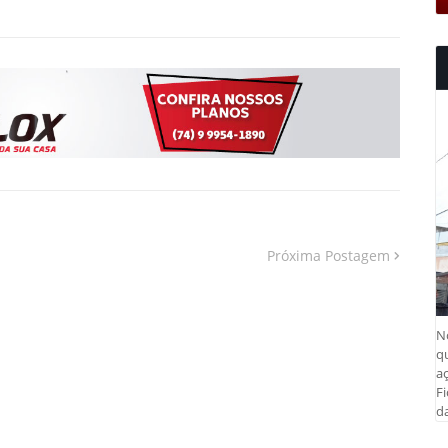
Próxima Postagem
N
q
aç
Fi
da