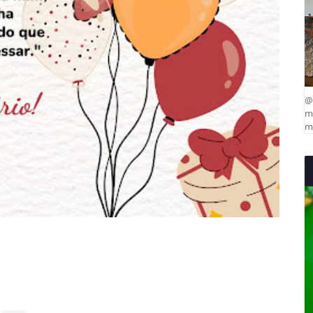
@
ma
mu