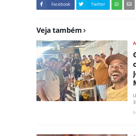
Facebook
Twitter
Veja também
A
U
3
P