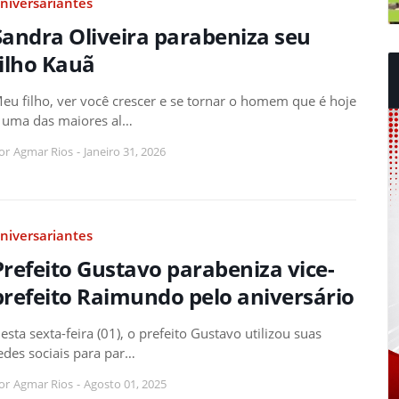
niversariantes
Sandra Oliveira parabeniza seu
filho Kauã
eu filho, ver você crescer e se tornar o homem que é hoje
 uma das maiores al…
or
Agmar Rios
-
Janeiro 31, 2026
niversariantes
Prefeito Gustavo parabeniza vice-
prefeito Raimundo pelo aniversário
esta sexta-feira (01), o prefeito Gustavo utilizou suas
edes sociais para par…
or
Agmar Rios
-
Agosto 01, 2025