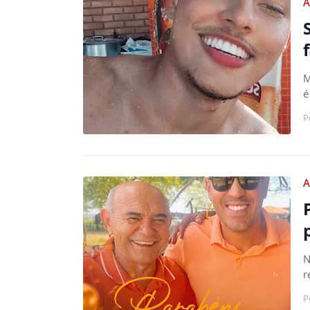
A
M
é
P
A
N
r
P