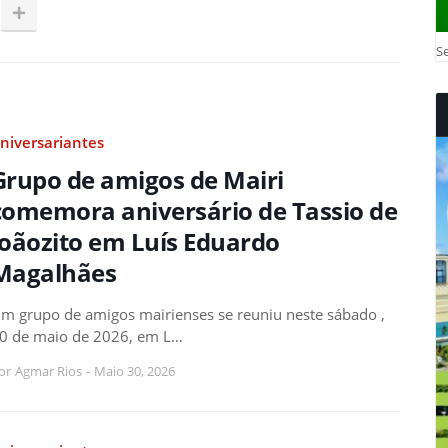
Se
niversariantes
Grupo de amigos de Mairi
comemora aniversário de Tassio de
Joãozito em Luís Eduardo
Magalhães
m grupo de amigos mairienses se reuniu neste sábado ,
0 de maio de 2026, em L…
or
Agmar Rios
-
Maio 30, 2026