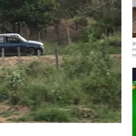
@
ma
mu