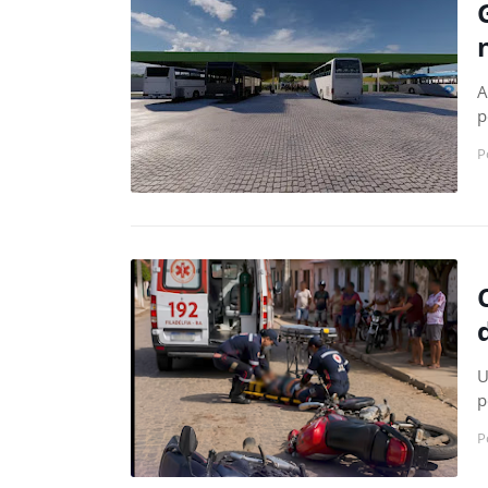
A
p
P
U
p
P