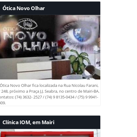
Ótica Novo Olhar
Ótica Novo Olhar fica localizada na Rua Nicolau Farani,
 248, próximo a Praça J.J. Seabra, no centro de Mairi-BA.
ntatos: (74) 3632- 2527 / (74) 9 8135-0434 / (75) 9 9941-
09.
Clínica IOM, em Mairi