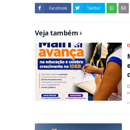
Facebook
Twitter
Veja também
D
O
n
P