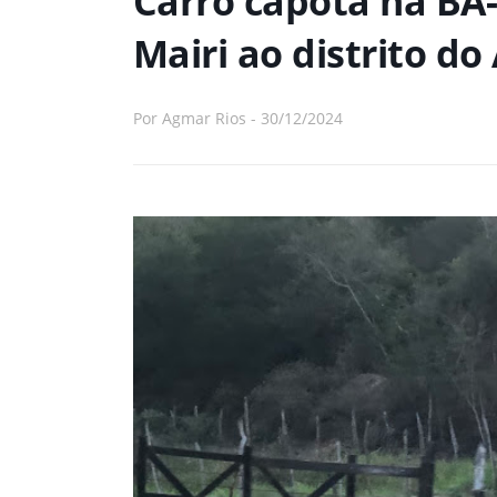
Carro capota na BA-
Mairi ao distrito do
Por
Agmar Rios
-
30/12/2024