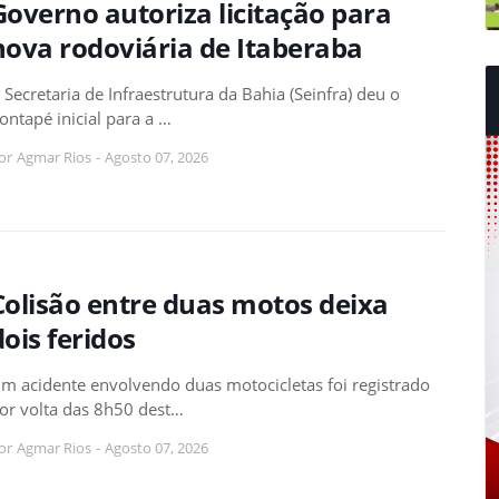
Governo autoriza licitação para
nova rodoviária de Itaberaba
 Secretaria de Infraestrutura da Bahia (Seinfra) deu o
ontapé inicial para a …
or
Agmar Rios
-
Agosto 07, 2026
Colisão entre duas motos deixa
dois feridos
m acidente envolvendo duas motocicletas foi registrado
or volta das 8h50 dest…
or
Agmar Rios
-
Agosto 07, 2026