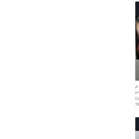
A 
nº
Co
78