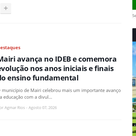
Se
estaques
Mairi avança no IDEB e comemora
evolução nos anos iniciais e finais
do ensino fundamental
 município de Mairi celebrou mais um importante avanço
a educação com a divul…
or
Agmar Rios
-
Agosto 07, 2026