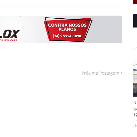
Próxima Postagem
N
q
aç
Fi
da