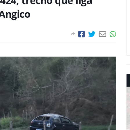
424, trecho que liga
 Angico