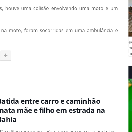
s, houve uma colisão envolvendo uma moto e um
na moto, foram socorridas em uma ambulância e
@
ma
mu
Batida entre carro e caminhão
mata mãe e filho em estrada na
Bahia
ãe e filho morreram após o carro em que estavam bater