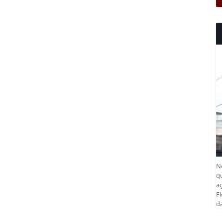
N
q
aç
Fi
da