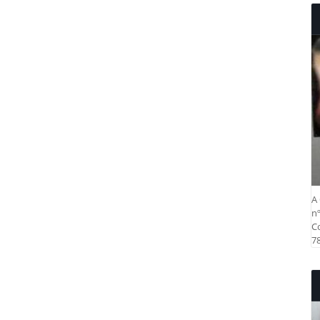
A 
nº
Co
78