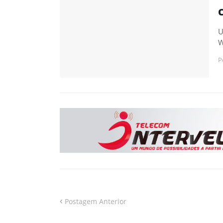
U
W
P
Postagem Anterior