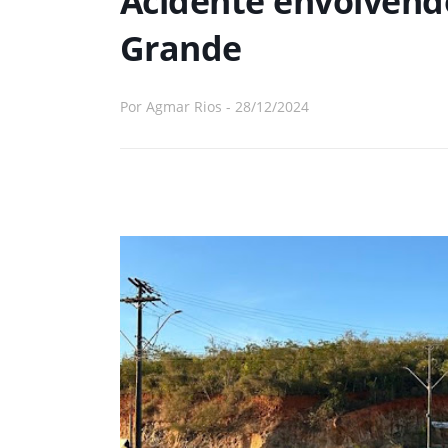
Acidente envolvend
Grande
Por
Agmar Rios
-
28/12/2024