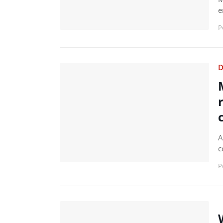
e
P
D
A
c
P