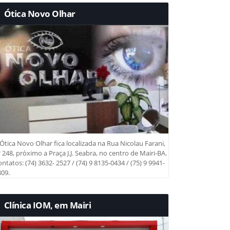
Ótica Novo Olhar
Ótica Novo Olhar fica localizada na Rua Nicolau Farani,
 248, próximo a Praça J.J. Seabra, no centro de Mairi-BA.
ntatos: (74) 3632- 2527 / (74) 9 8135-0434 / (75) 9 9941-
09.
Clínica IOM, em Mairi