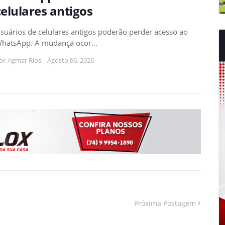
celulares antigos
suários de celulares antigos poderão perder acesso ao
hatsApp. A mudança ocor…
or
Agmar Rios
-
Agosto 06, 2026
Próxima Postagem