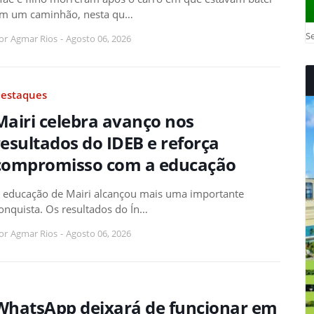
m um caminhão, nesta qu…
Se
or
Agmar Rios
-
Agosto 06, 2026
estaques
Mairi celebra avanço nos
resultados do IDEB e reforça
compromisso com a educação
 educação de Mairi alcançou mais uma importante
onquista. Os resultados do Ín…
or
Agmar Rios
-
Agosto 06, 2026
WhatsApp deixará de funcionar em