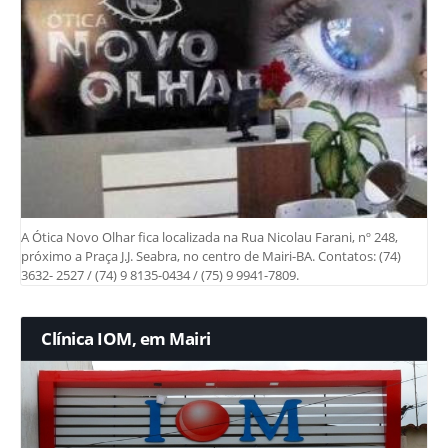
A Ótica Novo Olhar fica localizada na Rua Nicolau Farani, nº 248,
próximo a Praça J.J. Seabra, no centro de Mairi-BA. Contatos: (74)
3632- 2527 / (74) 9 8135-0434 / (75) 9 9941-7809.
Clínica IOM, em Mairi