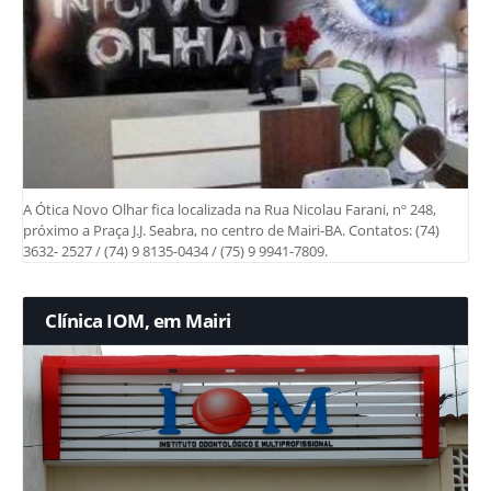
A Ótica Novo Olhar fica localizada na Rua Nicolau Farani, nº 248,
próximo a Praça J.J. Seabra, no centro de Mairi-BA. Contatos: (74)
3632- 2527 / (74) 9 8135-0434 / (75) 9 9941-7809.
Clínica IOM, em Mairi