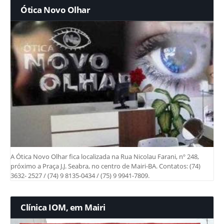
Ótica Novo Olhar
A Ótica Novo Olhar fica localizada na Rua Nicolau Farani, nº 248,
próximo a Praça J.J. Seabra, no centro de Mairi-BA. Contatos: (74)
3632- 2527 / (74) 9 8135-0434 / (75) 9 9941-7809.
Clínica IOM, em Mairi