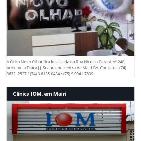
A Ótica Novo Olhar fica localizada na Rua Nicolau Farani, nº 248,
próximo a Praça J.J. Seabra, no centro de Mairi-BA. Contatos: (74)
3632- 2527 / (74) 9 8135-0434 / (75) 9 9941-7809.
Clínica IOM, em Mairi