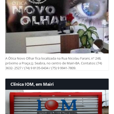
A Ótica Novo Olhar fica localizada na Rua Nicolau Farani, nº 248,
próximo a Praça J.J. Seabra, no centro de Mairi-BA. Contatos: (74)
3632- 2527 / (74) 9 8135-0434 / (75) 9 9941-7809.
Clínica IOM, em Mairi