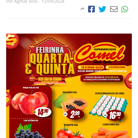
Por
Agmar Rios
-
12/09/2024