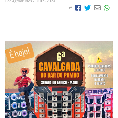
Por
Agmar Rios
-
01/09/2024