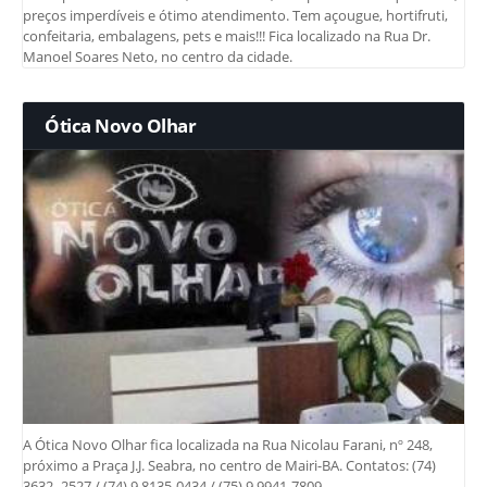
preços imperdíveis e ótimo atendimento. Tem açougue, hortifruti,
confeitaria, embalagens, pets e mais!!! Fica localizado na Rua Dr.
Manoel Soares Neto, no centro da cidade.
Ótica Novo Olhar
A Ótica Novo Olhar fica localizada na Rua Nicolau Farani, nº 248,
próximo a Praça J.J. Seabra, no centro de Mairi-BA. Contatos: (74)
3632- 2527 / (74) 9 8135-0434 / (75) 9 9941-7809.