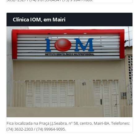
Clínica IOM, em Mairi
Fica localizada na Praça J.J.Seabra, nº 58, centro, Mairi-BA. Telefones:
(74) 3632-2303 / (74) 99964-9095.