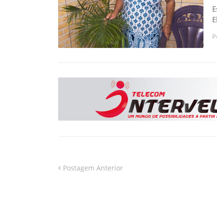
E
E
P
Postagem Anterior