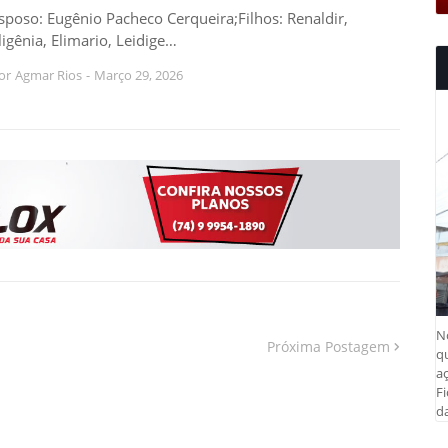
sposo: Eugênio Pacheco Cerqueira;Filhos: Renaldir,
ligênia, Elimario, Leidige…
or
Agmar Rios
-
Março 29, 2026
N
Próxima Postagem
q
aç
Fi
da