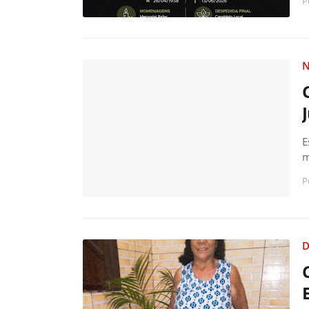
P
N
E
m
P
D