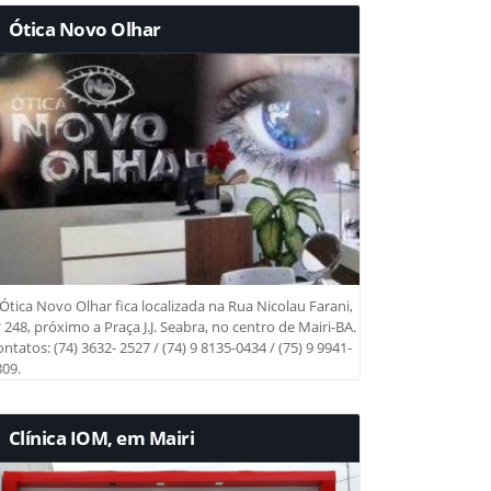
Ótica Novo Olhar
Ótica Novo Olhar fica localizada na Rua Nicolau Farani,
 248, próximo a Praça J.J. Seabra, no centro de Mairi-BA.
ntatos: (74) 3632- 2527 / (74) 9 8135-0434 / (75) 9 9941-
09.
Clínica IOM, em Mairi