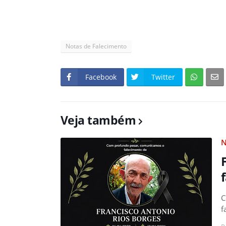
Notas de Falecimento
Facebook
Twitter
Veja também
N
C
f