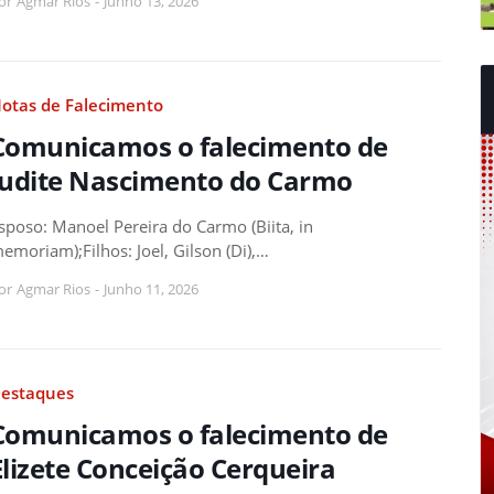
or
Agmar Rios
-
Junho 13, 2026
otas de Falecimento
Comunicamos o falecimento de
Judite Nascimento do Carmo
sposo: Manoel Pereira do Carmo (Biita, in
emoriam);Filhos: Joel, Gilson (Di),…
or
Agmar Rios
-
Junho 11, 2026
estaques
Comunicamos o falecimento de
Elizete Conceição Cerqueira