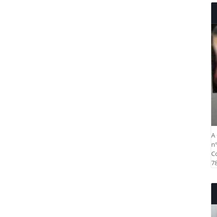
A 
nº
Co
78