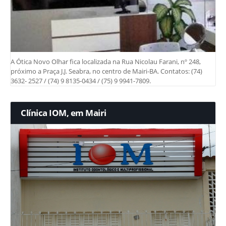
A Ótica Novo Olhar fica localizada na Rua Nicolau Farani, nº 248,
próximo a Praça J.J. Seabra, no centro de Mairi-BA. Contatos: (74)
3632- 2527 / (74) 9 8135-0434 / (75) 9 9941-7809.
Clínica IOM, em Mairi