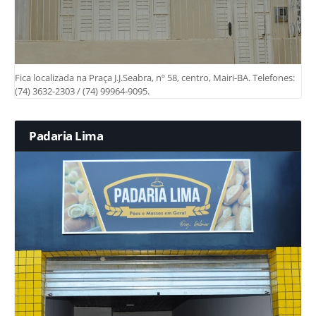
Fica localizada na Praça J.J.Seabra, nº 58, centro, Mairi-BA. Telefones:
(74) 3632-2303 / (74) 99964-9095.
Padaria Lima