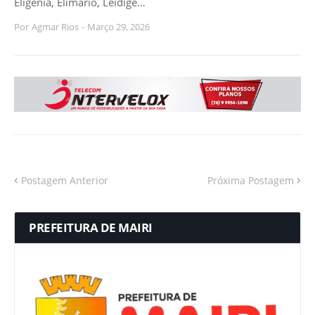
Eligênia, Elimario, Leidige…
Por
Agmar Rios
-
Março 29, 2026
Postagem Anterior
Próxima Postagem
PREFEITURA DE MAIRI